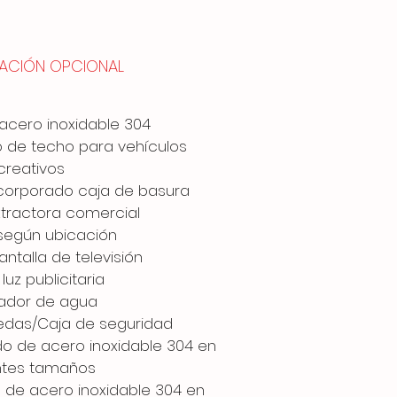
ACIÓN OPCIONAL
 acero inoxidable 304
 de techo para vehículos
creativos
ncorporado caja de basura
ractora comercial
según ubicación
ntalla de televisión
luz publicitaria
ador de agua
das/Caja de seguridad
o de acero inoxidable 304 en
ntes tamaños
o de acero inoxidable 304 en