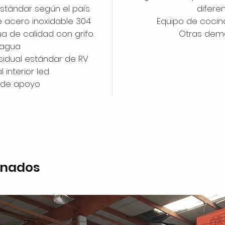
stándar según el país
difere
e acero inoxidable 304
Equipo de cocin
 de calidad con grifo.
Otras dem
agua
sidual estándar de RV
 interior led
 de apoyo
onados