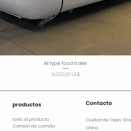
All type food trailer
Precio
14.200,00 US$
Contacto
productos
todo el producto
Ciudad de Taian, Sh
Camión de comida
China