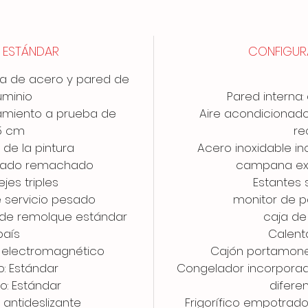
 ESTÁNDAR
CONFIGUR
ura de acero y pared de
uminio
Pared interna:
slamiento a prueba de
Aire acondicionado
5 cm
re
 de la pintura
Acero inoxidable i
nizado remachado
campana ext
ejes triples
Estantes 
 servicio pesado
monitor de pa
 de remolque estándar
caja de 
país
Calent
o electromagnético
Cajón portamone
o: Estándar
Congelador incorporad
o: Estándar
difere
o antideslizante
Frigorífico empotrad