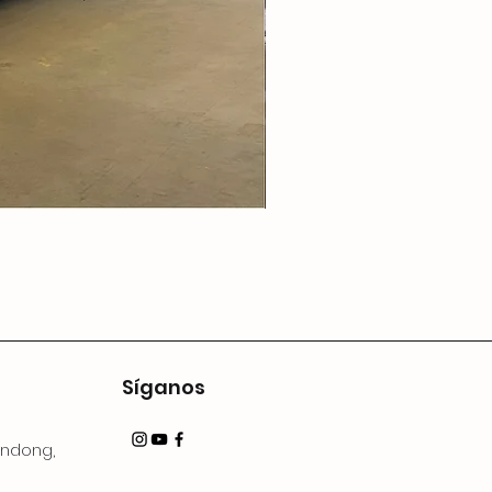
Síganos
andong,